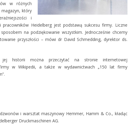
ików w różnych
y magazyn, który
raźniejszości i
w i pracowników Heidelberg jest podstawą sukcesu firmy. Liczne
 sposobem na podziękowanie wszystkim. Jednocześnie chcemy
owanie przyszłości – mówi dr David Schmedding, dyrektor ds.
ej historii można przeczytać na stronie internetowej
 firmy w Wikipedii, a także w wydawnictwach „150 lat firmy
n”.
ia dzwonów i warsztat maszynowy Hemmer, Hamm & Co., kładąc
idelberger Druckmaschinen AG.