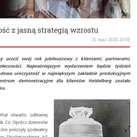
ść z jasną strategią wzrostu
31 mar 2025 23:55
by uczcić swój rok jubileuszowy z klientami, partnerami,
połeczności. Najważniejszym wydarzeniem będzie tydzień
dowa uroczystość w największym zakładzie produkcyjnym
ntrum demonstracyjne dla klientów Heidelberg zostało
ku.
thal otwarto odlewnię
& Co. Oprócz dzwonów
óre położyły podwaliny
rger Druckmaschinen AG