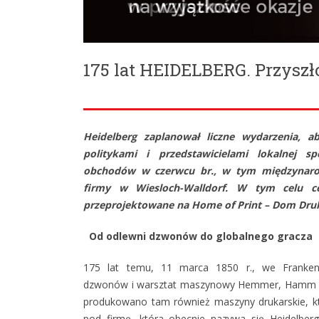
175 lat HEIDELBERG. Przyszło
Heidelberg zaplanował liczne wydarzenia, a
politykami i przedstawicielami lokalnej s
obchodów w czerwcu br., w tym międzynaro
firmy w Wiesloch-Walldorf. W tym celu ce
przeprojektowane na Home of Print – Dom Dru
Od odlewni dzwonów do globalnego gracza
175 lat temu, 11 marca 1850 r., we Franken
dzwonów i warsztat maszynowy Hemmer, Hamm 
produkowano tam również maszyny drukarskie, kt
pod firmę, która obecnie nazywa się Heidelbe