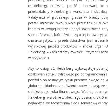
(Heidelberg). Precyzja, jakość i innowacja to 
przekształciły Heidelberg z warsztatu z siedzib
Palatynatu w globalnego gracza w branży poligr
potrafi utrzymać swój sukces przez tak długi ok
liderem w swojej branży i nadal kształtować cał
silne referencje, które świadczą o jej innowacyjn
charakterystyczną przedsiębiorstwa jest zrozumi
wyjątkowej jakości produktów – mówi Jürgen Ot
Heidelberg. – Zamierzamy również utrzymać i rozw
w przyszłości.
Aby to osiągnąć, Heidelberg wykorzystuje potenc
opakowań i druku cyfrowego po oprogramowanie i p
portfolio na rosnącym rynku przemysłowego druku
globalnej składane zamówienia potwierdzają, że 
od bieżącego roku finansowego. Według ocen ry
Heidelberg, wzrośnie z obecnego poziomu ok. 5 ml
najbardziej wszechstronną siecią serwisową w bran