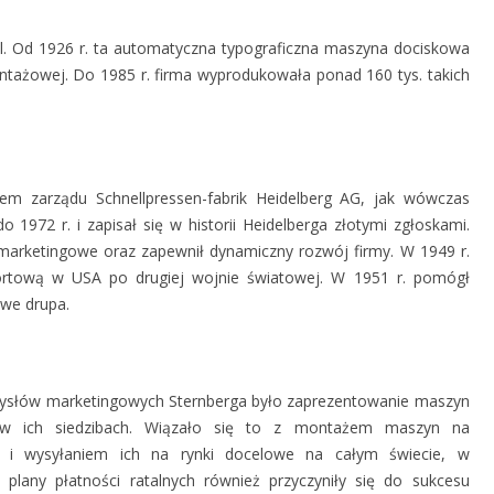
. Od 1926 r. ta automatyczna typograficzna maszyna dociskowa
ntażowej. Do 1985 r. firma wyprodukowała ponad 160 tys. takich
iem zarządu Schnellpressen-fabrik Heidelberg AG, jak wówczas
1972 r. i zapisał się w historii Heidelberga złotymi zgłoskami.
marketingowe oraz zapewnił dynamiczny rozwój firmy. W 1949 r.
ortową w USA po drugiej wojnie światowej. W 1951 r. pomógł
owe drupa.
mysłów marketingowych Sternberga było zaprezentowanie maszyn
om w ich siedzibach. Wiązało się to z montażem maszyn na
h i wysyłaniem ich na rynki docelowe na całym świecie, w
plany płatności ratalnych również przyczyniły się do sukcesu