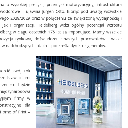
na o wysokiej precyzji, przemysł motoryzacyjny, infrastruktura
wodorowe – ujawnia Jürgen Otto. Biorąc pod uwagę wszystkie
sowego 2028/2029 oraz w połączeniu ze zwiększoną wydajnością i
jak i organizacji, Heidelberg widzi ogólny potencjał wzrostu
elberg w ciągu ostatnich 175 lat są imponujące. Mamy wszelkie
ozycja rynkowa, doświadczenie naszych pracowników i nasze
st w nadchodzących latach – podkreśla dyrektor generalny.
uczcić swój rok
przedstawicielami
arzeniem będzie
iędzynarodowa
cyjnym firmy w
nstracyjne dla
 Home of Print –