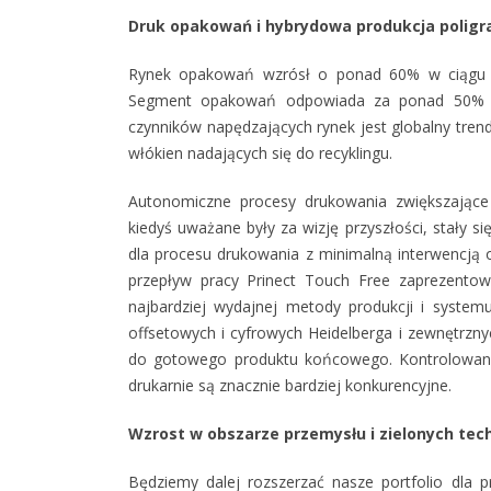
Druk opakowań i hybrydowa produkcja poligr
Rynek opakowań wzrósł o ponad 60% w ciągu ost
Segment opakowań odpowiada za ponad 50% sp
czynników napędzających rynek jest globalny tren
włókien nadających się do recyklingu.
Autonomiczne procesy drukowania zwiększające 
kiedyś uważane były za wizję przyszłości, stały s
dla procesu drukowania z minimalną interwencją 
przepływ pracy Prinect Touch Free zaprezentow
najbardziej wydajnej metody produkcji i syst
offsetowych i cyfrowych Heidelberga i zewnętrzny
do gotowego produktu końcowego. Kontrolowanie
drukarnie są znacznie bardziej konkurencyjne.
Wzrost w obszarze przemysłu i zielonych tech
Będziemy dalej rozszerzać nasze portfolio dla p