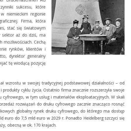
czynniki sukcesu, które
ą w niemieckim regionie
aficznej. Firma, która
res, stać się światowym
y sektor aż do dziś, ma
ych możliwościach. Cechą
enie rynków, klientów i
to, dyrektor generalny
ijać tę wiodącą pozycję
jał wzrostu w swojej tradycyjnej podstawowej działalności – od
rodukty cyklu życia. Ostatnio firma znacznie rozszerzyła swoje
 cyfrowego, w tym usług i materiałów eksploatacyjnych. W skali
sprzedaż rozwiązań do druku cyfrowego zacznie znacząco rosnąć
nkowych globalny rynek druku cyfrowego, do którego ma dostęp
d euro do 7,5 mld euro w 2029 r. Ponadto Heidelberg szczyci się
ży, obecną w ok. 170 krajach.