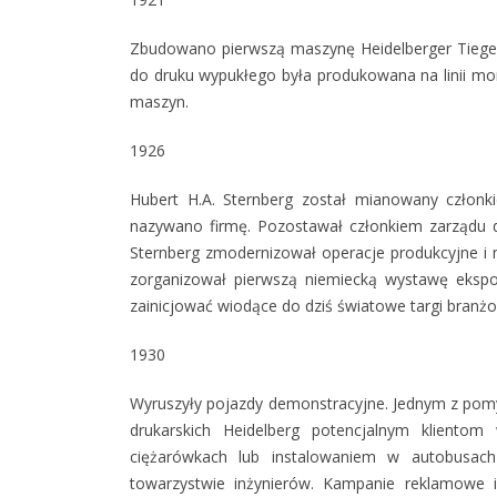
Zbudowano pierwszą maszynę Heidelberger Tiegel
do druku wypukłego była produkowana na linii mo
maszyn.
1926
Hubert H.A. Sternberg został mianowany członk
nazywano firmę. Pozostawał członkiem zarządu do 
Sternberg zmodernizował operacje produkcyjne i 
zorganizował pierwszą niemiecką wystawę eksp
zainicjować wiodące do dziś światowe targi branż
1930
Wyruszyły pojazdy demonstracyjne. Jednym z po
drukarskich Heidelberg potencjalnym klient
ciężarówkach lub instalowaniem w autobusac
towarzystwie inżynierów. Kampanie reklamowe i 