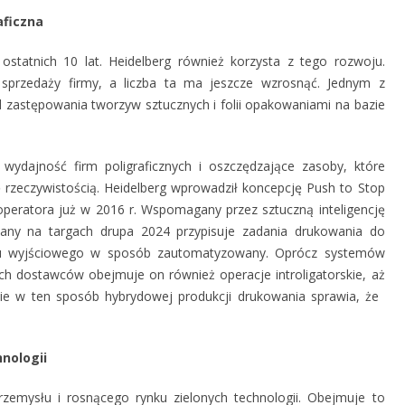
aficzna
atnich 10 lat. Heidelberg również korzysta z tego rozwoju.
rzedaży firmy, a liczba ta ma jeszcze wzrosnąć. Jednym z
d zastępowania tworzyw sztucznych i folii opakowaniami na bazie
wydajność firm poligraficznych i oszczędzające zasoby, które
ię rzeczywistością. Heidelberg wprowadził koncepcję Push to Stop
operatora już w 2016 r. Wspomagany przez sztuczną inteligencję
any na targach drupa 2024 przypisuje zadania drukowania do
emu wyjściowego w sposób zautomatyzowany. Oprócz systemów
ch dostawców obejmuje on również operacje introligatorskie, aż
 w ten sposób hybrydowej produkcji drukowania sprawia, że ​​
nologii
rzemysłu i rosnącego rynku zielonych technologii. Obejmuje to