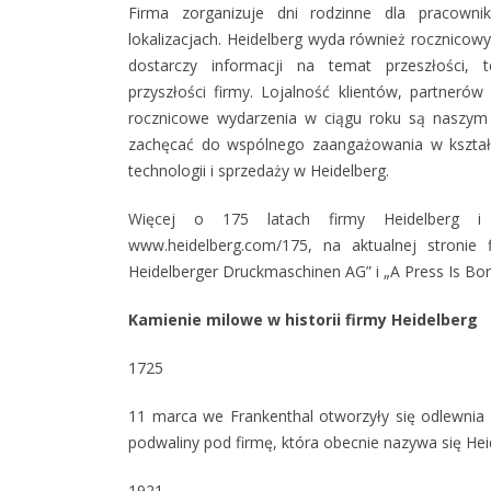
Firma zorganizuje dni rodzinne dla pracown
lokalizacjach. Heidelberg wyda również rocznicow
dostarczy informacji na temat przeszłości, te
przyszłości firmy. Lojalność klientów, partneró
rocznicowe wydarzenia w ciągu roku są naszym
zachęcać do wspólnego zaangażowania w kształt
technologii i sprzedaży w Heidelberg.
Więcej o 175 latach firmy Heidelberg i j
www.heidelberg.com/175, na aktualnej stronie
Heidelberger Druckmaschinen AG” i „A Press Is Bor
Kamienie milowe w historii firmy Heidelberg
1725
11 marca we Frankenthal otworzyły się odlewn
podwaliny pod firmę, która obecnie nazywa się He
1921