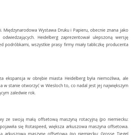
ci. Międzynarodowa Wystawa Druku i Papieru, obecnie znana jako
 odwiedzających. Heidelberg zaprezentował ulepszoną wersję
d podróbkami, wszystkie prasy firmy miały tabliczkę producenta
za ekspansja w obrębie miasta Heidelberg była niemożliwa, ale
a w stanie otworzyć w Wiesloch to, co nadal jest jej największym
cym zaledwie rok.
owy ze swoją małą offsetową maszyną rotacyjną (po niemiecku:
. pojawiła się Rotaspeed, większa arkuszowa maszyna offsetowa.
ą arkuszową maszynę offsetową (po niemiecku: Grosse Tiegel