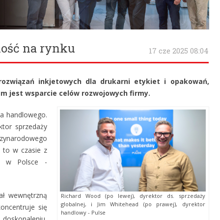
ność na rynku
17 cze 2025 08:04
ozwiązań inkjetowych dla drukarni etykiet i opakowań,
em jest wsparcie celów rozwojowych firmy.
ra handlowego.
ktor sprzedaży
dzynarodowego
ę to w czasie z
my w Polsce -
ał wewnętrzną
Richard Wood (po lewej), dyrektor ds. sprzedaży
globalnej, i Jim Whitehead (po prawej), dyrektor
oncentruje się
handlowy - Pulse
doskonaleniu,