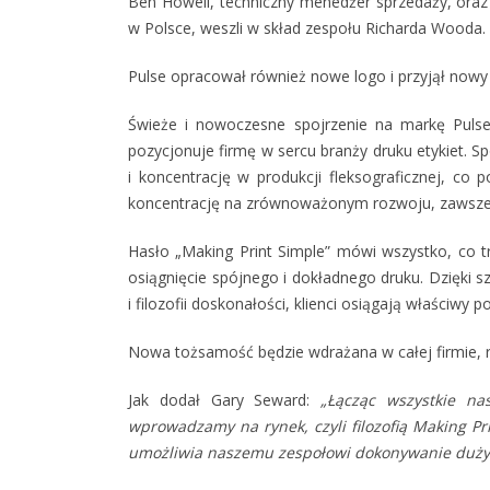
Ben Howell, techniczny menedżer sprzedaży, oraz
w Polsce, weszli w skład zespołu Richarda Wooda.
Pulse opracował również nowe logo i przyjął nowy
Świeże i nowoczesne spojrzenie na markę Pulse,
pozycjonuje firmę w sercu branży druku etykiet. 
i koncentrację w produkcji fleksograficznej, co 
koncentrację na zrównoważonym rozwoju, zawsze i
Hasło „Making Print Simple” mówi wszystko, co t
osiągnięcie spójnego i dokładnego druku. Dzięki 
i filozofii doskonałości, klienci osiągają właściwy
Nowa tożsamość będzie wdrażana w całej firmie, r
Jak dodał Gary Seward:
„Łącząc wszystkie n
wprowadzamy na rynek, czyli filozofią Making Pri
umożliwia naszemu zespołowi dokonywanie duży