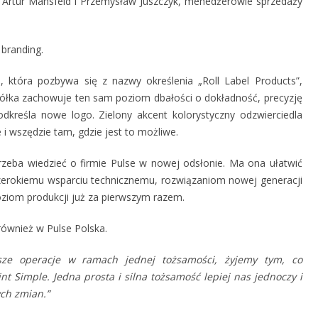
 Artur Mansfeld i Przemysław Juszczyk, menedżerowie sprzedaży
 branding.
 która pozbywa się z nazwy określenia „Roll Label Products”,
Spółka zachowuje ten sam poziom dbałości o dokładność, precyzję
podkreśla nowe logo. Zielony akcent kolorystyczny odzwierciedla
 wszędzie tam, gdzie jest to możliwe.
rzeba wiedzieć o firmie Pulse w nowej odsłonie. Ma ona ułatwić
szerokiemu wsparciu technicznemu, rozwiązaniom nowej generacji
 poziom produkcji już za pierwszym razem.
ównież w Pulse Polska.
asze operacje w ramach jednej tożsamości, żyjemy tym, co
nt Simple. Jedna prosta i silna tożsamość lepiej nas jednoczy i
ch zmian.”