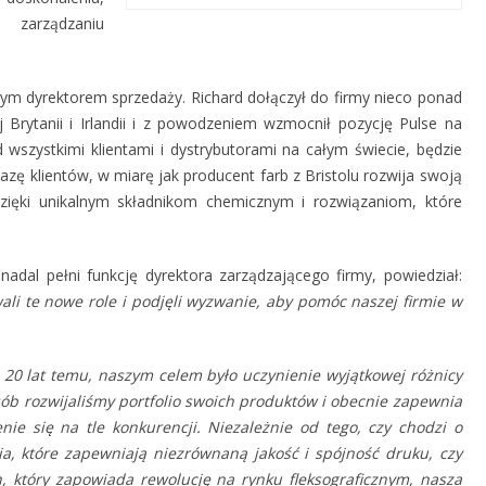
z zarządzaniu
m dyrektorem sprzedaży. Richard dołączył do firmy nieco ponad
j Brytanii i Irlandii i z powodzeniem wzmocnił pozycję Pulse na
wszystkimi klientami i dystrybutorami na całym świecie, będzie
zę klientów, w miarę jak producent farb z Bristolu rozwija swoją
zięki unikalnym składnikom chemicznym i rozwiązaniom, które
 nadal pełni funkcję dyrektora zarządzającego firmy, powiedział:
ali te nowe role i podjęli wyzwanie, aby pomóc naszej firmie w
 20 lat temu, naszym celem było uczynienie wyjątkowej różnicy
osób rozwijaliśmy portfolio swoich produktów i obecnie zapewnia
e się na tle konkurencji. Niezależnie od tego, czy chodzi o
 które zapewniają niezrównaną jakość i spójność druku, czy
h, który zapowiada rewolucję na rynku fleksograficznym, nasza