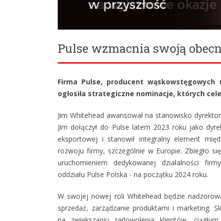
Pulse wzmacnia swoją obec
Firma Pulse, producent wąskowstęgowych r
ogłosiła strategiczne nominacje, których cel
Jim Whitehead awansował na stanowisko dyrekto
Jim dołączył do Pulse latem 2023 roku jako dyre
eksportowej i stanowił integralny element mię
rozwoju firmy, szczególnie w Europie. Zbiegło si
uruchomieniem dedykowanej działalności fir
oddziału Pulse Polska - na początku 2024 roku.
W swojej nowej roli Whitehead będzie nadzorow
sprzedaż, zarządzanie produktami i marketing. Sk
na zwiększaniu zadowolenia klientów, ciągłym 