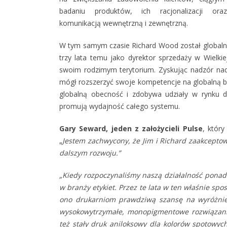
badaniu produktów, ich racjonalizacji ora
komunikacją wewnętrzną i zewnętrzną.
W tym samym czasie Richard Wood został globalny
trzy lata temu jako dyrektor sprzedaży w Wielkie
swoim rodzimym terytorium. Zyskując nadzór nad 
mógł rozszerzyć swoje kompetencje na globalną ba
globalną obecność i zdobywa udziały w rynku d
promują wydajność całego systemu.
Gary Seward, jeden z założycieli Pulse
, który
„
Jestem zachwycony, że Jim i Richard zaakceptow
dalszym rozwoju.”
„Kiedy rozpoczynaliśmy naszą działalność ponad
w branży etykiet. Przez te lata w ten właśnie sp
ono drukarniom prawdziwą szansę na wyróżnieni
wysokowytrzymałe, monopigmentowe rozwiązania,
też stały druk aniloksowy dla kolorów spotowyc