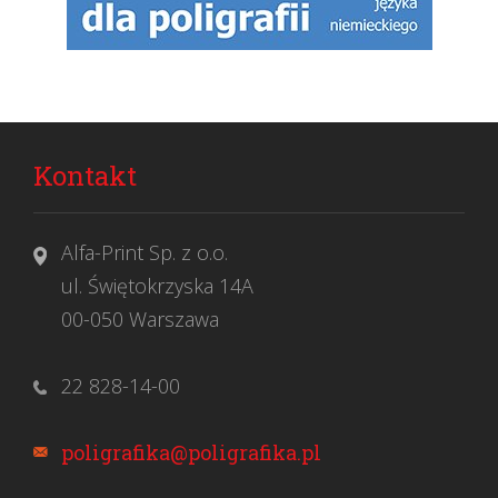
Kontakt
Alfa-Print Sp. z o.o.
ul. Świętokrzyska 14A
00-050 Warszawa
22 828-14-00
poligrafika@poligrafika.pl