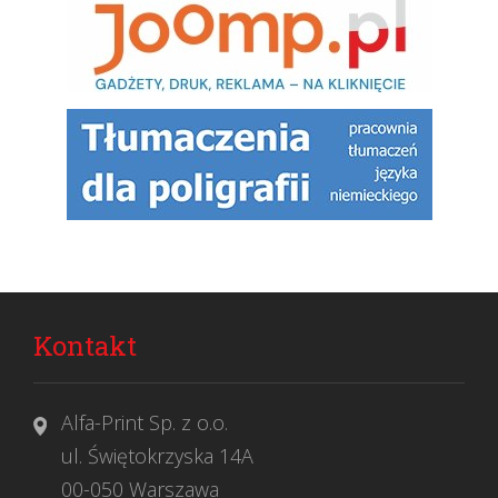
Kontakt
Alfa-Print Sp. z o.o.
ul. Świętokrzyska 14A
00-050 Warszawa