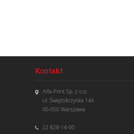
Kontakt
Alfa-Print Sp. z o.o.
ul. Świętokrzyska 14A
00-050 Warszawa
22 828-14-00