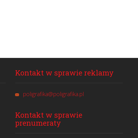
Kontakt w sprawie reklamy
poligrafika@poligrafika.pl
Kontakt w sprawie
prenumeraty