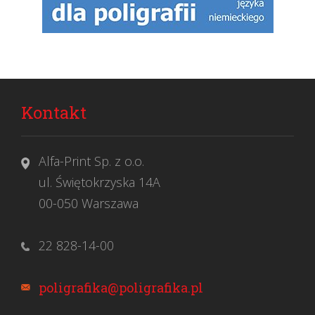
Kontakt
Alfa-Print Sp. z o.o.
ul. Świętokrzyska 14A
00-050 Warszawa
22 828-14-00
poligrafika@poligrafika.pl