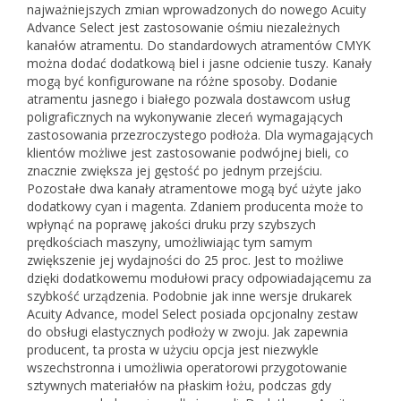
najważniejszych zmian wprowadzonych do nowego Acuity
Advance Select jest zastosowanie ośmiu niezależnych
kanałów atramentu. Do standardowych atramentów CMYK
można dodać dodatkową biel i jasne odcienie tuszy. Kanały
mogą być konfigurowane na różne sposoby. Dodanie
atramentu jasnego i białego pozwala dostawcom usług
poligraficznych na wykonywanie zleceń wymagających
zastosowania przezroczystego podłoża. Dla wymagających
klientów możliwe jest zastosowanie podwójnej bieli, co
znacznie zwiększa jej gęstość po jednym przejściu.
Pozostałe dwa kanały atramentowe mogą być użyte jako
dodatkowy cyan i magenta. Zdaniem producenta może to
wpłynąć na poprawę jakości druku przy szybszych
prędkościach maszyny, umożliwiając tym samym
zwiększenie jej wydajności do 25 proc. Jest to możliwe
dzięki dodatkowemu modułowi pracy odpowiadającemu za
szybkość urządzenia. Podobnie jak inne wersje drukarek
Acuity Advance, model Select posiada opcjonalny zestaw
do obsługi elastycznych podłoży w zwoju. Jak zapewnia
producent, ta prosta w użyciu opcja jest niezwykle
wszechstronna i umożliwia operatorowi przygotowanie
sztywnych materiałów na płaskim łożu, podczas gdy