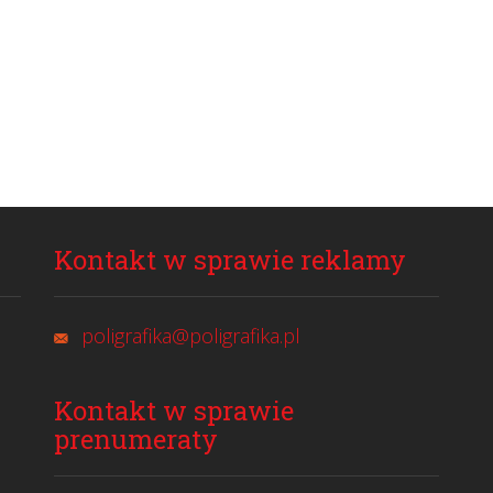
Kontakt w sprawie reklamy
poligrafika@poligrafika.pl
Kontakt w sprawie
prenumeraty