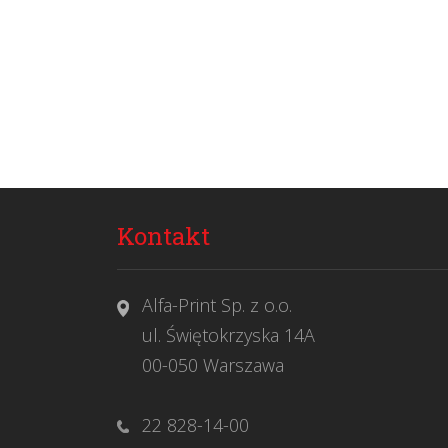
Kontakt
Alfa-Print Sp. z o.o.
ul. Świętokrzyska 14A
00-050 Warszawa
22 828-14-00