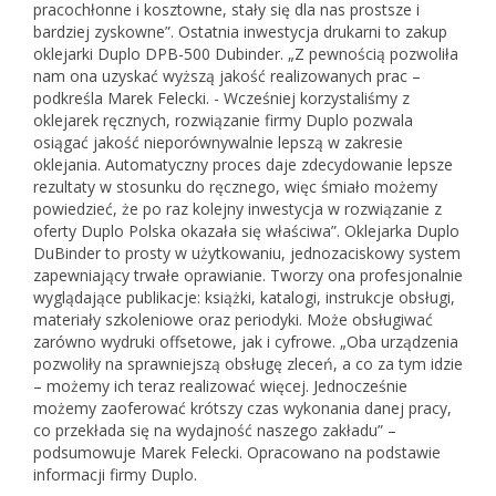
pracochłonne i kosztowne, stały się dla nas prostsze i
bardziej zyskowne”. Ostatnia inwestycja drukarni to zakup
oklejarki Duplo DPB-500 Dubinder. „Z pewnością pozwoliła
nam ona uzyskać wyższą jakość realizowanych prac –
podkreśla Marek Felecki. - Wcześniej korzystaliśmy z
oklejarek ręcznych, rozwiązanie firmy Duplo pozwala
osiągać jakość nieporównywalnie lepszą w zakresie
oklejania. Automatyczny proces daje zdecydowanie lepsze
rezultaty w stosunku do ręcznego, więc śmiało możemy
powiedzieć, że po raz kolejny inwestycja w rozwiązanie z
oferty Duplo Polska okazała się właściwa”. Oklejarka Duplo
DuBinder to prosty w użytkowaniu, jednozaciskowy system
zapewniający trwałe oprawianie. Tworzy ona profesjonalnie
wyglądające publikacje: książki, katalogi, instrukcje obsługi,
materiały szkoleniowe oraz periodyki. Może obsługiwać
zarówno wydruki offsetowe, jak i cyfrowe. „Oba urządzenia
pozwoliły na sprawniejszą obsługę zleceń, a co za tym idzie
– możemy ich teraz realizować więcej. Jednocześnie
możemy zaoferować krótszy czas wykonania danej pracy,
co przekłada się na wydajność naszego zakładu” –
podsumowuje Marek Felecki. Opracowano na podstawie
informacji firmy Duplo.