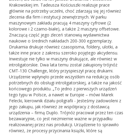
Krakowskiej im. Tadeusza Kościuszki realizuje prace
głównie na potrzeby uczelni, choć zdarzają się jej również
zlecenia dla firm i instytucji zewnętrznych. W parku
maszynowym zakładu pracują 4 maszyny cyfrowe (2
kolorowe i 2 czarno-białe), a także 2 maszyny offsetowe.
Znaczącą część jego zleceń stanowią wydawnictwa
naukowe o średnich nakładach 200-300 egzemplarzy.
Drukarnia drukuje również czasopisma, foldery, ulotki, a
także inne prace z zakresu szeroko pojętego akcydensu.
Inwestuje nie tylko w maszyny drukujące, ale również w
introligatorskie. Dwa lata temu został zakupiony trójnóż
CMT-130 Challenge, który przyspieszył pracę drukarni.
Urządzenie wpłynęło przede wszystkim na redukcję osób
potrzebnych do obsługi introligatorskiej, a także na jakość
końcowego produktu. „To jedno z pierwszych urządzeń
tego typu w Polsce, a nawet w Europie – mówi Marek
Felecki, kierownik działu poligrafii - Jesteśmy zadowoleni z
jego zakupu, jak również ze współpracy z dostawcą
urządzenia – firmą Duplo. Trójnóż pracował przez ten czas
bezawaryjnie, co jest niezmiernie ważne w przypadku
realizowanej przez nas produkcji. Urządzenie to sprawiło
również, że procesy przycinania książki, które są