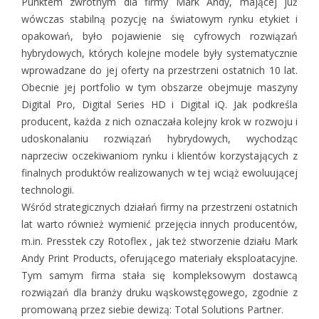
Punktem zwrotnym dla firmy Mark Andy, mającej już
wówczas stabilną pozycję na światowym rynku etykiet i
opakowań, było pojawienie się cyfrowych rozwiązań
hybrydowych, których kolejne modele były systematycznie
wprowadzane do jej oferty na przestrzeni ostatnich 10 lat.
Obecnie jej portfolio w tym obszarze obejmuje maszyny
Digital Pro, Digital Series HD i Digital iQ. Jak podkreśla
producent, każda z nich oznaczała kolejny krok w rozwoju i
udoskonalaniu rozwiązań hybrydowych, wychodząc
naprzeciw oczekiwaniom rynku i klientów korzystających z
finalnych produktów realizowanych w tej wciąż ewoluującej
technologii.
Wśród strategicznych działań firmy na przestrzeni ostatnich
lat warto również wymienić przejęcia innych producentów,
m.in. Presstek czy Rotoflex , jak też stworzenie działu Mark
Andy Print Products, oferującego materiały eksploatacyjne.
Tym samym firma stała się kompleksowym dostawcą
rozwiązań dla branży druku wąskowstęgowego, zgodnie z
promowaną przez siebie dewizą: Total Solutions Partner.