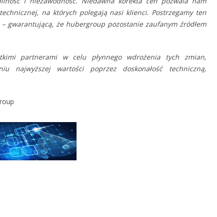
bilność i niezawodność. Niedawna korekta cen pozwala nam
technicznej, na których polegają nasi klienci. Postrzegamy ten
ść – gwarantującą, że hubergroup pozostanie zaufanym źródłem
stkimi partnerami w celu płynnego wdrożenia tych zmian,
niu najwyższej wartości poprzez doskonałość techniczną,
roup