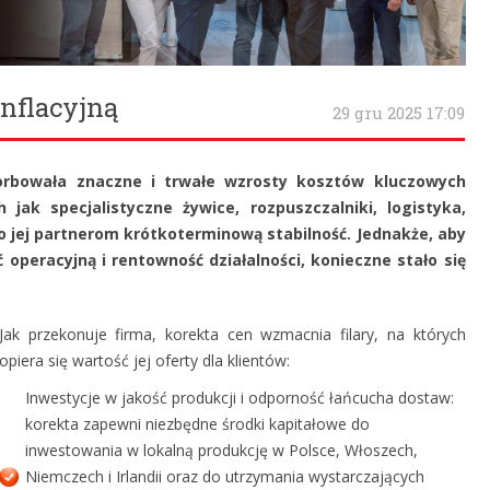
inflacyjną
29 gru 2025 17:09
orbowała znaczne i trwałe wzrosty kosztów kluczowych
jak specjalistyczne żywice, rozpuszczalniki, logistyka,
ło jej partnerom krótkoterminową stabilność. Jednakże, aby
peracyjną i rentowność działalności, konieczne stało się
Jak przekonuje firma, korekta cen wzmacnia filary, na których
opiera się wartość jej oferty dla klientów:
Inwestycje w jakość produkcji i odporność łańcucha dostaw:
korekta zapewni niezbędne środki kapitałowe do
inwestowania w lokalną produkcję w Polsce, Włoszech,
Niemczech i Irlandii oraz do utrzymania wystarczających