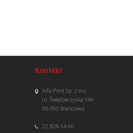
Kontakt
Alfa-Print Sp. z o.o.
ul. Świętokrzyska 14A
00-050 Warszawa
22 828-14-00