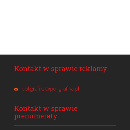
Kontakt w sprawie reklamy
poligrafika@poligrafika.pl
Kontakt w sprawie
prenumeraty