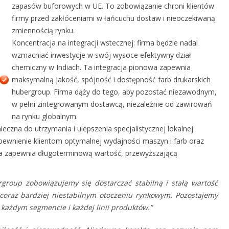
zapasów buforowych w UE. To zobowiązanie chroni klientów
firmy przed zakłóceniami w łańcuchu dostaw i nieoczekiwaną
zmiennością rynku.
Koncentracja na integracji wstecznej: firma będzie nadal
wzmacniać inwestycje w swój wysoce efektywny dział
chemiczny w Indiach. Ta integracja pionowa zapewnia
maksymalną jakość, spójność i dostępność farb drukarskich
hubergroup. Firma dąży do tego, aby pozostać niezawodnym,
w pełni zintegrowanym dostawcą, niezależnie od zawirowań
na rynku globalnym.
eczna do utrzymania i ulepszenia specjalistycznej lokalnej
pewnienie klientom optymalnej wydajności maszyn i farb oraz
ia zapewnia długoterminową wartość, przewyższającą
group zobowiązujemy się dostarczać stabilną i stałą wartość
 coraz bardziej niestabilnym otoczeniu rynkowym. Pozostajemy
w każdym segmencie i każdej linii produktów.”