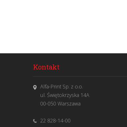
Kontakt
Alfa-Print Sp. z o.o.
ul. Świętokrzyska 14A
00-050 Warszawa
22 828-14-00