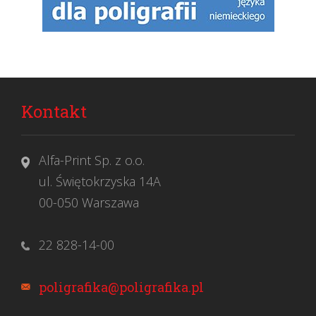
Kontakt
Alfa-Print Sp. z o.o.
ul. Świętokrzyska 14A
00-050 Warszawa
22 828-14-00
poligrafika@poligrafika.pl