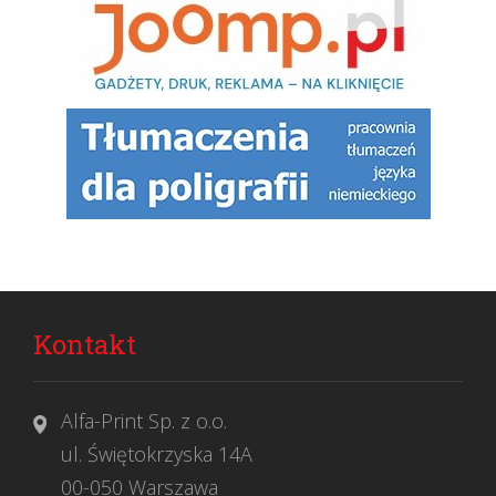
Kontakt
Alfa-Print Sp. z o.o.
ul. Świętokrzyska 14A
00-050 Warszawa