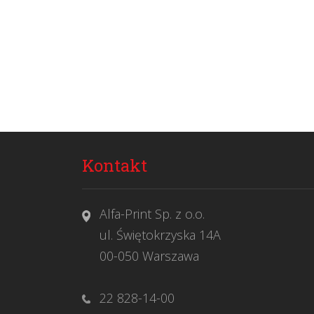
Kontakt
Alfa-Print Sp. z o.o.
ul. Świętokrzyska 14A
00-050 Warszawa
22 828-14-00