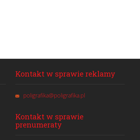
Kontakt w sprawie reklamy
poligrafika@poligrafika.pl
Kontakt w sprawie
prenumeraty