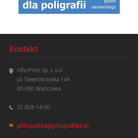
Kontakt
Alfa-Print Sp. z o.o.
ul. Świętokrzyska 14A
00-050 Warszawa
22 828-14-00
poligrafika@poligrafika.pl