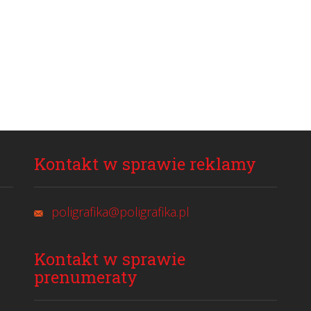
Kontakt w sprawie reklamy
poligrafika@poligrafika.pl
Kontakt w sprawie
prenumeraty