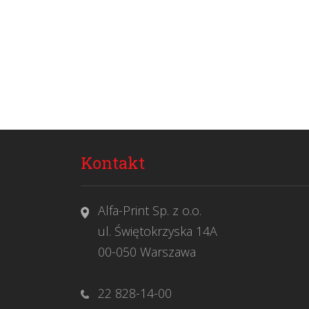
Kontakt
Alfa-Print Sp. z o.o.
ul. Świętokrzyska 14A
00-050 Warszawa
22 828-14-00