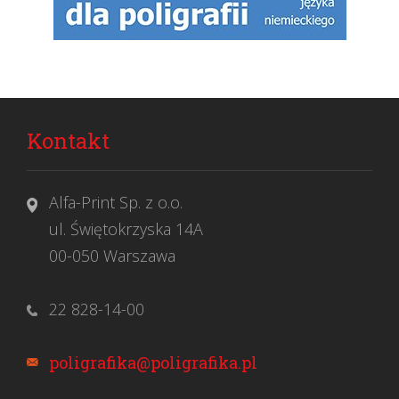
Kontakt
Alfa-Print Sp. z o.o.
ul. Świętokrzyska 14A
00-050 Warszawa
22 828-14-00
poligrafika@poligrafika.pl